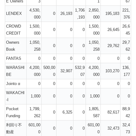
E Owners
3
1
67
4,530,
1,706
2,850,
221,
LENDEX
0
26,193
195,183
000
,193
000
376
CROWD
1,500,
1,500,
26,6
0
0
0
26,645
CREDIT
000
000
45
Owners
1,050,
1,050,
29,7
0
0
0
29,762
Book
258
258
62
FANTAS
0
0
0
0
0
0
0
WARASHI
4,200,
500,00
532,9
4,200,
136,
32,907
103,270
BE
000
0
07
000
177
Jointo α
0
0
0
0
0
0
0
WAKACHI
1,000
0
0
0
1,000
0
0
-I
Pocket
1,799,
1,805,
88,9
0
6,325
0
82,617
Funding
262
587
42
利回り不
601,00
601,00
32,4
0
0
0
32,473
動産
0
0
73