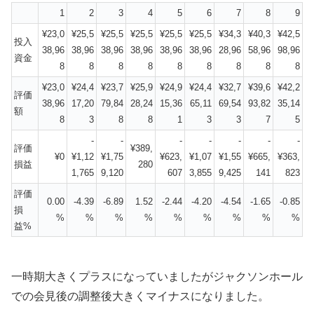
1
2
3
4
5
6
7
8
9
¥23,0
¥25,5
¥25,5
¥25,5
¥25,5
¥25,5
¥34,3
¥40,3
¥42,5
投入
38,96
38,96
38,96
38,96
38,96
38,96
28,96
58,96
98,96
資金
8
8
8
8
8
8
8
8
8
¥23,0
¥24,4
¥23,7
¥25,9
¥24,9
¥24,4
¥32,7
¥39,6
¥42,2
評価
38,96
17,20
79,84
28,24
15,36
65,11
69,54
93,82
35,14
額
8
3
8
8
1
3
3
7
5
-
-
-
-
-
-
-
評価
¥389,
¥0
¥1,12
¥1,75
¥623,
¥1,07
¥1,55
¥665,
¥363,
損益
280
1,765
9,120
607
3,855
9,425
141
823
評価
0.00
-4.39
-6.89
1.52
-2.44
-4.20
-4.54
-1.65
-0.85
損
%
%
%
%
%
%
%
%
%
益%
一時期大きくプラスになっていましたがジャクソンホール
での会見後の調整後大きくマイナスになりました。