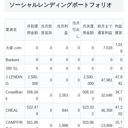
ソーシャルレンディングポートフォリオ
当月
月初運
当月投
当月利
月末運
前月まで
利益
業者名
引出
用金額
資追加
益
用金額
通算利益
通算
し
7,01
大家.com
0
0
0
0
0
7,018
8
Bankers
0
0
0
0
0
0
0
SBI SL
0
0
0
0
0
0
0
J.LENDIN
2,500,
2,500,
47,9
0
0
0
47,981
G
000
000
81
CrowdBan
506,04
508,10
34,7
0
2,063
0
32,648
k
0
3
11
522,47
523,32
47,2
CREAL
0
844
0
46,358
8
2
02
CAMPFIR
501,96
503,86
15,7
0
1,898
0
13,869