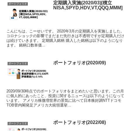
定期購入実施(2020/03)[積立
ポートフォリオ
NISA,SPYD,HDV,VT,QQQ,MMM]
こんにちは、こーせいです。 2020年3月の定期購入を実施しました。
コロナショックの影響でまだまだ先行きは不透明ですが定期購入だけ
は続けていきます。 定期購入銘柄 購入した銘柄は以下のようになり
ます。 銘柄口数単価...
ポートフォリオ(2020/09)
ポートフォリオ
2020/09/30時点でのポートフォリオをまとめたいと思います。この月
に個人的にあったこと、投資に関するニュースは以下のようになって
います。 アメリカ株微増世界の景気に比べて日本株好調NTTドコモ
TOB菅内閣発足アメリカ大統領選挙...
ポートフォリオ(2022/08)
ポートフォリオ