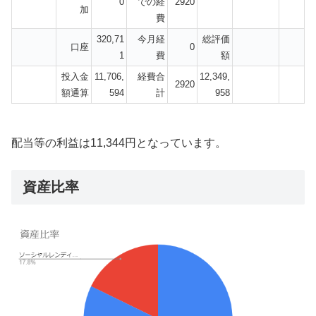
0
での経
2920
加
費
320,71
今月経
総評価
口座
0
1
費
額
投入金
11,706,
経費合
12,349,
2920
額通算
594
計
958
配当等の利益は11,344円となっています。
資産比率