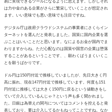
易に実現できるツールになるように思えます。しかしそれ
は力や金のある企業がさらに繁栄していくことが想定され
ます。いい意味でも悪い意味でも注目ですね。
デジタル庁は政府クラウドシステムの事業者にさくらイン
ターネットを選んだと発表しました。国策に国内企業を選
ぶことはいいことだと思います。なによるお金が国内でま
わりますからね。ただ心配なのは国策や国営の企業は堕落
することがあるということです、、願わくばうまくいくこ
とを願うばかりです。
ドル円は150円付近で推移していましたが、先日大きく円
高に振れ、現在147円付近で推移しています。何度も151
円付近に推移しては大きく150円に戻るという値動きをし
ていて介入しているんじゃ？という声も多く聞かれまし
た。日銀は為替えの関与についてはコメントを控えると発
表しており、要は介入してるかもねってことですね。なか