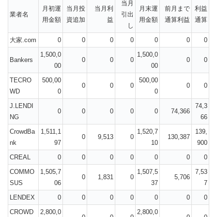
当月
月初運
当月投
当月利
月末運
前月まで
利益
業者名
引出
用金額
資追加
益
用金額
通算利益
通算
し
大家.com
0
0
0
0
0
0
0
1,500,0
1,500,0
Bankers
0
0
0
0
0
00
00
TECRO
500,00
500,00
0
0
0
0
0
WD
0
0
J.LENDI
74,3
0
0
0
0
0
74,366
NG
66
CrowdBa
1,511,1
1,520,7
139,
0
9,513
0
130,387
nk
97
10
900
CREAL
0
0
0
0
0
0
0
COMMO
1,505,7
1,507,5
7,53
0
1,831
0
5,706
SUS
06
37
7
LENDEX
0
0
0
0
0
0
0
CROWD
2,800,0
2,800,0