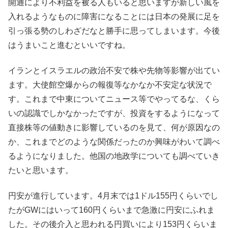
開通により不利益を被る人もいると思いますが新しい風を
入れるようなものに障害になることには日本の発展に足を
引っ張る勢のしわざだなと勝手に思ってしまいます。今後
はうまいこと進むといいですね。
イランとイスラエルの政治不安で株や先物等影響が出てい
ます。大使館空爆からの報復等なかなか不安定な状況で
す。これまで中東についてニュース等でやってるな、くら
いの認識でしかなかったですが、投資をするようになって
直接株等の値動きに影響しているのを見て、何が原因なの
か、これまでどのような関係だったのか興味がわいて調べ
るようになりました。他国の地政学についても調べていき
たいと思います。
円安が進行しています。4月末では1ドル155円くらいでし
たがGWにはいって160円くらいまで急激に円安にふれま
した。その後介入と思われる円買いにより153円くらいま