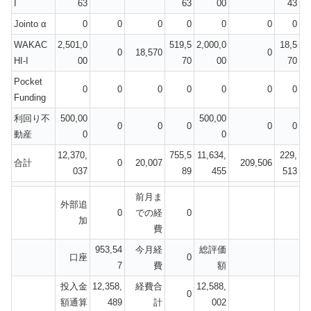
I
63
63
00
43
Jointo α
0
0
0
0
0
0
0
WAKAC
2,501,0
519,5
2,000,0
18,5
0
18,570
0
HI-I
00
70
00
70
Pocket
0
0
0
0
0
0
0
Funding
利回り不
500,00
500,00
0
0
0
0
0
動産
0
0
12,370,
755,5
11,634,
229,
合計
0
20,007
209,506
037
89
455
513
前月ま
外部追
0
での経
0
加
費
953,54
今月経
総評価
口座
0
7
費
額
投入金
12,358,
経費合
12,588,
0
額通算
489
計
002