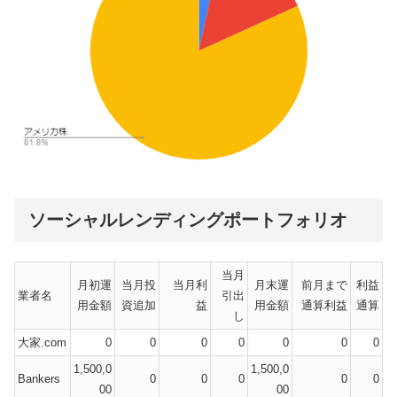
ソーシャルレンディングポートフォリオ
当月
月初運
当月投
当月利
月末運
前月まで
利益
業者名
引出
用金額
資追加
益
用金額
通算利益
通算
し
大家.com
0
0
0
0
0
0
0
1,500,0
1,500,0
Bankers
0
0
0
0
0
00
00