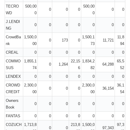
TECRO
500,00
500,00
0
0
0
0
0
WD
0
0
J.LENDI
0
0
0
0
0
0
0
NG
CrowdBa
1,500,0
1,500,1
11,8
0
173
0
11,721
nk
00
73
94
CREAL
0
0
0
0
0
0
0
COMMO
1,855,1
22,15
1,834,2
65,5
0
1,264
64,288
SUS
74
6
82
52
LENDEX
0
0
0
0
0
0
0
CROWD
2,300,0
2,300,0
36,1
0
0
0
36,154
CREDIT
00
00
54
Owners
0
0
0
0
0
0
0
Book
FANTAS
0
0
0
0
0
0
0
COZUCH
1,713,8
213,8
1,500,0
97,3
0
0
97,343