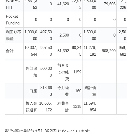
WAKAC
2,531,3
72,97
2,500,0
121,
0
41,620
79,606
HI-I
53
3
00
226
Pocket
0
0
0
0
0
0
0
Funding
利回り不
1,000,0
497,50
1,500,0
2,50
2,500
0
0
動産
00
0
00
0
10,307,
997,50
80,24
11,276,
959,
合計
51,392
908,290
544
0
5
191
682
前月ま
外部追
500,00
での経
1159
加
0
費
318,66
今月経
総評価
口座
160
3
費
額
投入金
10,635,
経費合
11,594,
1319
額通算
172
計
854
配当等の利益は51,392円となっています。