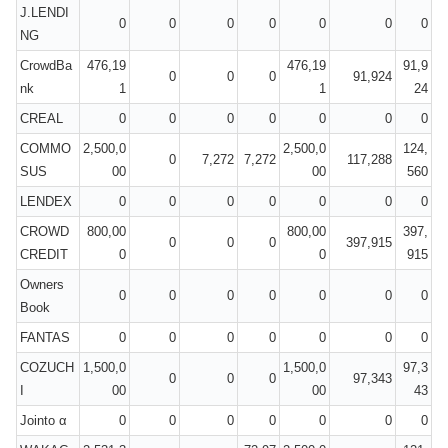
J.LENDI
0
0
0
0
0
0
0
NG
CrowdBa
476,19
476,19
91,9
0
0
0
91,924
nk
1
1
24
CREAL
0
0
0
0
0
0
0
COMMO
2,500,0
2,500,0
124,
0
7,272
7,272
117,288
SUS
00
00
560
LENDEX
0
0
0
0
0
0
0
CROWD
800,00
800,00
397,
0
0
0
397,915
CREDIT
0
0
915
Owners
0
0
0
0
0
0
0
Book
FANTAS
0
0
0
0
0
0
0
COZUCH
1,500,0
1,500,0
97,3
0
0
0
97,343
I
00
00
43
Jointo α
0
0
0
0
0
0
0