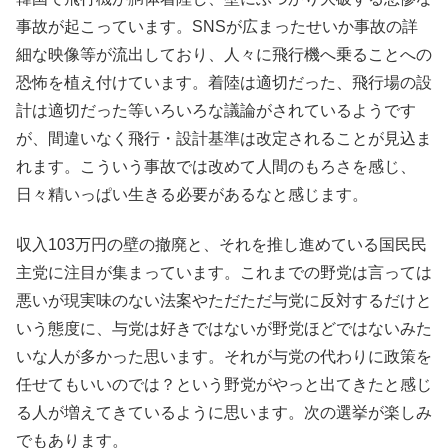
事故が起こっています。SNSが広まったせいか事故の詳
細な映像等が流出しており、人々に飛行機へ乗ることへの
恐怖を植え付けています。着陸は適切だった、飛行場の設
計は適切だった等いろいろな議論がされているようです
が、間違いなく飛行・設計基準は改定されることが見込ま
れます。こういう事故では改めて人間のもろさを感じ、
日々精いっぱい生きる必要があるなと感じます。
収入103万円の壁の撤廃と、それを推し進めている国民民
主党に注目が集まっています。これまでの野党は言っては
悪いが現実味のない法案やただただ与党に反対するだけと
いう態度に、与党は好きではないが野党ほどではないみた
いな人が多かった思います。それが与党の代わりに政策を
任せてもいいのでは？という野党がやっと出てきたと感じ
る人が増えてきているように思います。次の選挙が楽しみ
でもあります。